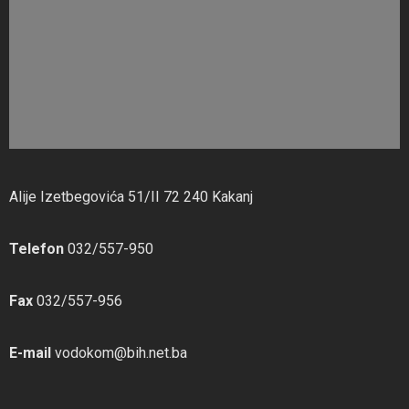
Alije Izetbegovića 51/II 72 240 Kakanj
Telefon
032/557-950
Fax
032/557-956
E-mail
vodokom@bih.net.ba