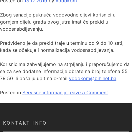
Posted on
13.12.2019
by
vodokom
Zbog sanacije puknuća vodovodne cijevi korisnici u
gornjem dijelu grada ovog jutra imat će prekid u
vodosnabdijevanju.
Predviđeno je da prekid traje u terminu od 9 do 10 sati,
kada se očekuje i normalizacija vodosnabdijevanja.
Korisnicima zahvaljujemo na strpljenju i preporučujemo da
se za sve dodatne informacije obrate na broj telefona 55
79 50 ili pošalju upit na e-mail
vodokom@bih.net.ba
.
Posted in
Servisne informacije
Leave a Comment
KONTAKT INFO