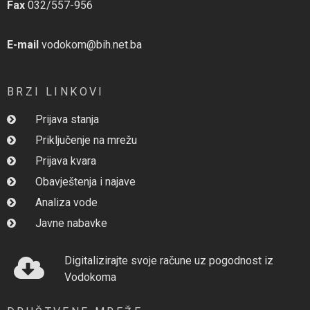
Fax
032/557-956
E-mail
vodokom@bih.net.ba
BRZI LINKOVI
Prijava stanja
Priključenje na mrežu
Prijava kvara
Obavještenja i najave
Analiza vode
Javne nabavke
Digitalizirajte svoje račune uz pogodnost iz
Vodokoma