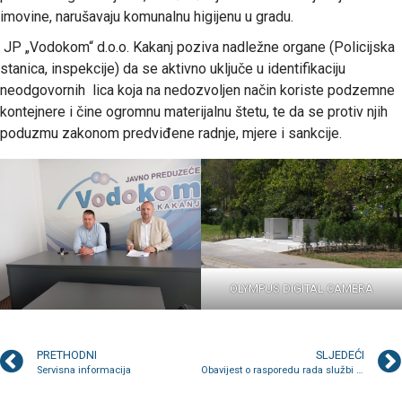
imovine, narušavaju komunalnu higijenu u gradu.
JP „Vodokom“ d.o.o. Kakanj poziva nadležne organe (Policijska
stanica, inspekcije) da se aktivno uključe u identifikaciju
neodgovornih lica koja na nedozvoljen način koriste podzemne
kontejnere i čine ogromnu materijalnu štetu, te da se protiv njih
poduzmu zakonom predviđene radnje, mjere i sankcije.
OLYMPUS DIGITAL CAMERA
PRETHODNI
SLJEDEĆI
Servisna informacija
Obavijest o rasporedu rada službi tokom bajramskog blagdana