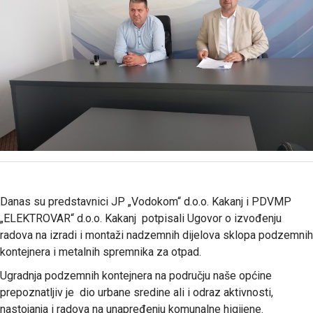
Danas su predstavnici JP „Vodokom“ d.o.o. Kakanj i PDVMP
„ELEKTROVAR“ d.o.o. Kakanj potpisali Ugovor o izvođenju
radova na izradi i montaži nadzemnih dijelova sklopa podzemnih
kontejnera i metalnih spremnika za otpad.
Ugradnja podzemnih kontejnera na području naše općine
prepoznatljiv je dio urbane sredine ali i odraz aktivnosti,
nastojanja i radova na unapređenju komunalne higijene.