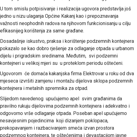
U tom smislu potpisivanje i realizacija ugovora predstavlja još
jedno u nizu ulaganja Općine Kakanj kao i prepoznavanja
važnosti neophodnih radova na njihovom funkcionisanju u cilju
efikasnijeg korištenja za same građane.
Dosadašnje iskustvo, praksa i korištenje podzemnih kontejnera
pokazalo se kao dobro rješenje za odlaganje otpada u urbanom
dijelu i prigradskim sredinama. Međutim, svi podzemni
kontejneri u velikoj mjeri su u proteklom periodu oštećeni.
Ugovorom će domaća kakanjska firma Elektrovar u roku od dva
mjeseca izvršiti zamjenu i montažu dijelova sklopa podzemnih
kontejnera i metalnih spremnika za otpad.
Slijedom navedenog upućujemo apel svim građanima da
pravilno rukuju dijelovima podzemnih kontejnera i adekvatno i
odgovorno vrše odlaganje otpada. Poseban apel upućujemo
nesavjesnim pojedincima koji dizanjem poklopaca,
prekopavanjem i razbacivanjem smeća izvan prostora
podzemnog kontejnera, te oštećenjima i devastacijom javne