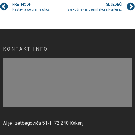
PRETHODNI
SLJEDEĆI
Nastavlja se pranje ulica
Svakodnevna dezinfekcija kontejnera i kontejnerskih lokacija
KONTAKT INFO
Alije Izetbegovića 51/II 72 240 Kakanj