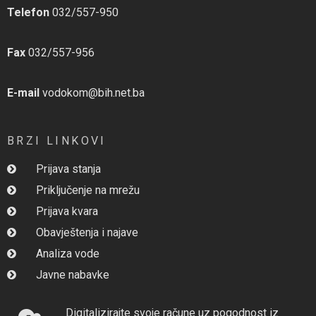
Telefon
032/557-950
Fax
032/557-956
E-mail
vodokom@bih.net.ba
BRZI LINKOVI
Prijava stanja
Priključenje na mrežu
Prijava kvara
Obavještenja i najave
Analiza vode
Javne nabavke
Digitalizirajte svoje račune uz pogodnost iz