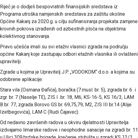
Riječ je o dodjeli bespovratnih finansijskih sredstava iz
Programa utroška namjenskih sredstava za zaštitu okoline
Općine Kakanj za 2020.g. u cilju sufinansiranja projekata zamjene
krovnih pokrova izrađenih od azbestnih ploča na objektima
kolektivnog stanovanja.
Pravo učešća imali su svi etažni vlasnici zgrada na području
općine Kakanj koje zastupaju odbori etažnih vlasnika ili ovlašteni
upravitelji.
Zgrade u kojima je Upravitelj J.P. „VODOKOM“ d.o.o. a kojima su
odobrene aplikacije:
Stara vila (Osmana Đafića), boračka (7.musl. br. 5), zgrada br. 6 i
zgr. br. 7 (Naselje TE), ZIS I br. 18, M6, KS-16-5, KS 16/3, LAM
B br. 77, zgrada Borovo GS br. 69,75,79, M2, ZIS III br.14 (Alije
Izetbegovića), LAM C (Rudi Čajavec).
Od nedavno završenih radova u okviru djelatnosti Upravitelja
izdvajamo limarske radove i neophodne sanacije na zgradi br. 11
u Ulici 309.brdske brigade, krečenje stubišta u zgradi KS 12/1,