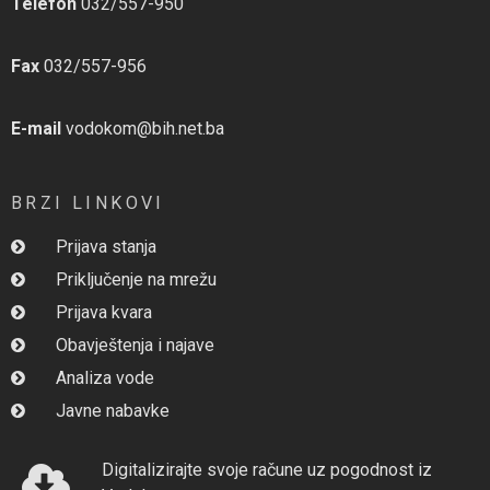
Telefon
032/557-950
Fax
032/557-956
E-mail
vodokom@bih.net.ba
BRZI LINKOVI
Prijava stanja
Priključenje na mrežu
Prijava kvara
Obavještenja i najave
Analiza vode
Javne nabavke
Digitalizirajte svoje račune uz pogodnost iz