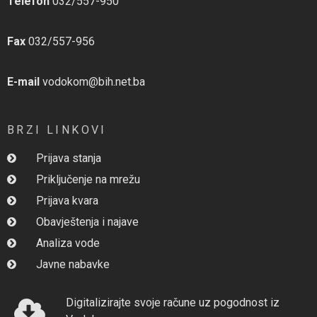
Telefon
032/557-950
Fax
032/557-956
E-mail
vodokom@bih.net.ba
BRZI LINKOVI
Prijava stanja
Priključenje na mrežu
Prijava kvara
Obavještenja i najave
Analiza vode
Javne nabavke
Digitalizirajte svoje račune uz pogodnost iz