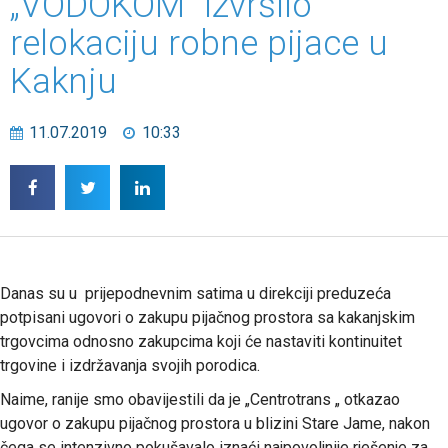
„VODOKOM“ izvršilo
relokaciju robne pijace u
Kaknju
11.07.2019
10:33
Danas su u prijepodnevnim satima u direkciji preduzeća
potpisani ugovori o zakupu pijačnog prostora sa kakanjskim
trgovcima odnosno zakupcima koji će nastaviti kontinuitet
trgovine i izdržavanja svojih porodica.
Naime, ranije smo obavijestili da je „Centrotrans „ otkazao
ugovor o zakupu pijačnog prostora u blizini Stare Jame, nakon
čega se intenzivno pokušavalo iznaći najpovoljnije rješenje za