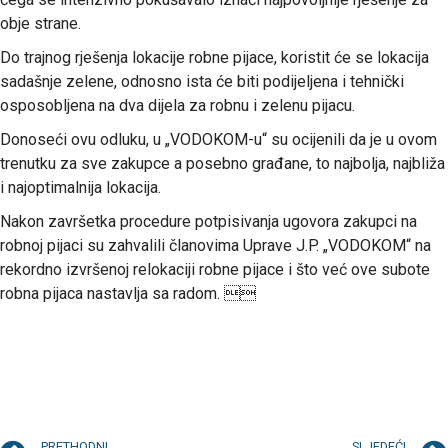
obje strane.
Do trajnog rješenja lokacije robne pijace, koristit će se lokacija
sadašnje zelene, odnosno ista će biti podijeljena i tehnički
osposobljena na dva dijela za robnu i zelenu pijacu.
Donoseći ovu odluku, u „VODOKOM-u“ su ocijenili da je u ovom
trenutku za sve zakupce a posebno građane, to najbolja, najbliža
i najoptimalnija lokacija.
Nakon završetka procedure potpisivanja ugovora zakupci na
robnoj pijaci su zahvalili članovima Uprave J.P. „VODOKOM“ na
rekordno izvršenoj relokaciji robne pijace i što već ove subote
robna pijaca nastavlja sa radom. 
PRETHODNI
SLJEDEĆI