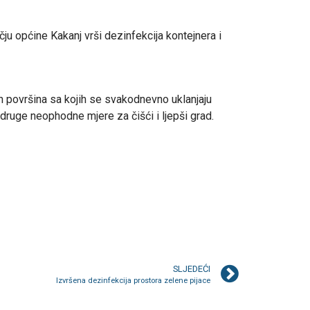
ju općine Kakanj vrši dezinfekcija kontejnera i
ih površina sa kojih se svakodnevno uklanjaju
 druge neophodne mjere za čišći i ljepši grad.
SLJEDEĆI
Izvršena dezinfekcija prostora zelene pijace