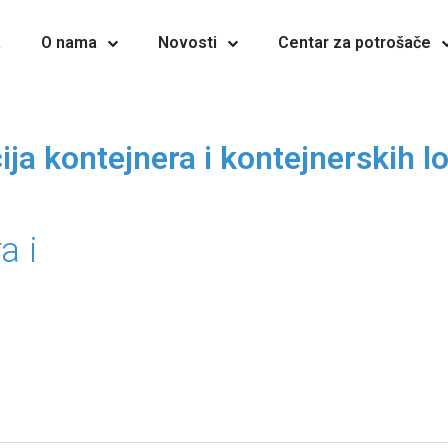
a
O nama
Novosti
Centar za potrošače
a kontejnera i kontejnerskih lo
a i