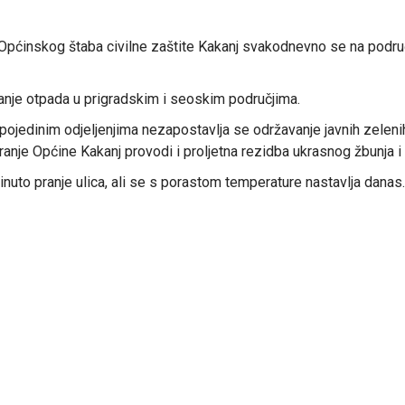
 Općinskog štaba civilne zaštite Kakanj svakodnevno se na područ
vanje otpada u prigradskim i seoskim područjima.
 u pojedinim odjeljenjima nezapostavlja se održavanje javnih zelen
ranje Općine Kakanj provodi i proljetna rezidba ukrasnog žbunja i
kinuto pranje ulica, ali se s porastom temperature nastavlja danas.