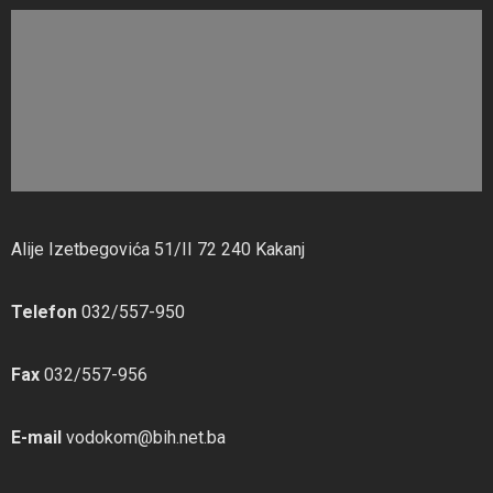
Alije Izetbegovića 51/II 72 240 Kakanj
Telefon
032/557-950
Fax
032/557-956
E-mail
vodokom@bih.net.ba