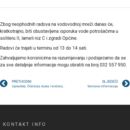
Zbog neophodnih radova na vodovodnoj mreži danas će,
kratkotrajno, biti obustavljena isporuka vode potrošačima u
soliteru II, lameli niz C i zgradi Općine.
Radovi će trajati u terminu od 13 do 14 sati.
Zahvaljujemo korisnicima na razumijevanju i podsjećamo da se
za sve detaljnije informacije mogu obratiti na broj 032 557 950.
PRETHODNI
SLJEDEĆI
Upravitelj: Čišćenje oluka i krečenje stubišta
Servisna informacija
KONTAKT INFO