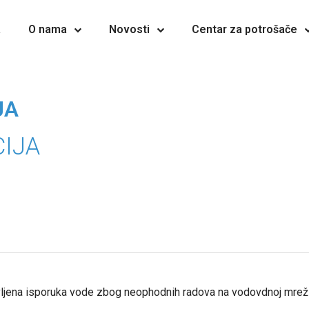
a
O nama
Novosti
Centar za potrošače
JA
IJA
vljena isporuka vode zbog neophodnih radova na vodovdnoj mreži