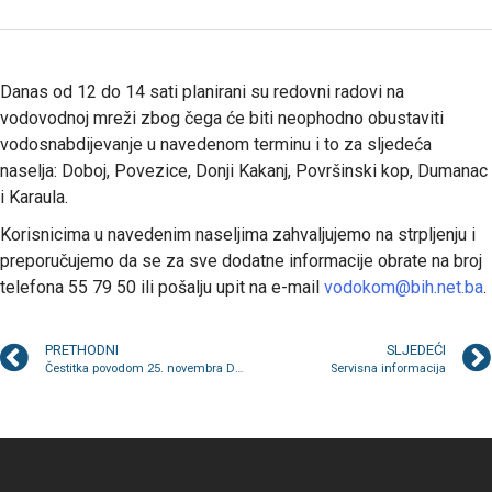
Danas od 12 do 14 sati planirani su redovni radovi na
vodovodnoj mreži zbog čega će biti neophodno obustaviti
vodosnabdijevanje u navedenom terminu i to za sljedeća
naselja: Doboj, Povezice, Donji Kakanj, Površinski kop, Dumanac
i Karaula.
Korisnicima u navedenim naseljima zahvaljujemo na strpljenju i
preporučujemo da se za sve dodatne informacije obrate na broj
telefona 55 79 50 ili pošalju upit na e-mail
vodokom@bih.net.ba
.
PRETHODNI
SLJEDEĆI
Čestitka povodom 25. novembra Dana državnosti Bosne i Hercegovine
Servisna informacija