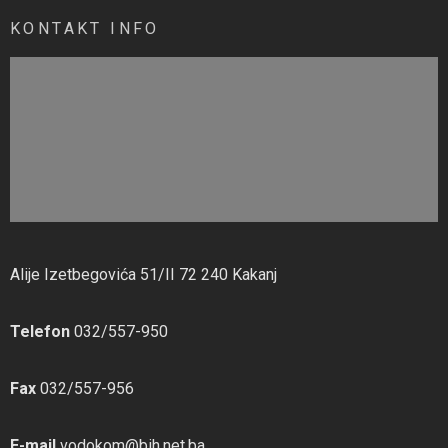
KONTAKT INFO
Alije Izetbegovića 51/II 72 240 Kakanj
Telefon
032/557-950
Fax
032/557-956
E-mail
vodokom@bih.net.ba