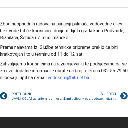
Zbog neophodnih radova na sanaciji puknuća vodovodne cijevi
bez vode bit će korisnici u donjem dijelu grada kao i Podvarde,
Branilaca, Šehida i 7. muslimanske.
Prema najavama iz Službe tehničke pripreme prekid će biti
kratkotrajan i to u terminu od 11 do 12 sati.
Zahvaljujemo korisnicima na razumijevanju te podsjećamo da se
za sve dodatne informacije obrate na broj telefona 032 55 79 50
ili pošalju upit na e-mail
vodokom@bih.net.ba
.
PRETHODNI
SLJEDEĆI
JAVNI OGLAS za prijem radnika u radni odnos na određeno vrijeme u trajanju od 12 mjeseci
Dani poljoprivrede, poduzetništva i ekologije