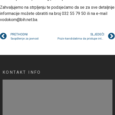
Zahvaljujemo na strpljenju te podsjećamo da se za sve detaljnije
informacije možete obratiti na broj 032 55 79 50 ili na e-mail
vodokom@bih.net.ba.
PRETHODNI
SLJEDEĆI
Saopštenje za javnost
Poziv kandidatima da pristupe intervjuu
KONTAKT INFO