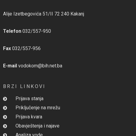
Alije Izetbegovića 51/II 72 240 Kakanj
Telefon
032/557-950
Fax
032/557-956
E-mail
vodokom@bih.net.ba
BRZI LINKOVI
Prijava stanja
Priključenje na mrežu
Prijava kvara
Obavještenja i najave
Analiza vode