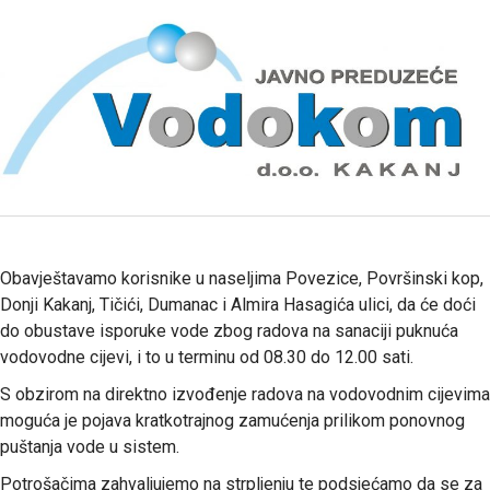
Obavještavamo korisnike u naseljima Povezice, Površinski kop,
Donji Kakanj, Tičići, Dumanac i Almira Hasagića ulici, da će doći
do obustave isporuke vode zbog radova na sanaciji puknuća
vodovodne cijevi, i to u terminu od 08.30 do 12.00 sati.
S obzirom na direktno izvođenje radova na vodovodnim cijevima
moguća je pojava kratkotrajnog zamućenja prilikom ponovnog
puštanja vode u sistem.
Potrošačima zahvaljujemo na strpljenju te podsjećamo da se za