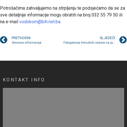
Potrošačima zahvaljujemo na strpljenju te podsjećamo da se za
sve detaljnije informacije mogu obratiti na broj 032 55 79 50 ili
na e-mail
vodokom@bih.net.ba
.
PRETHODNI
SLJEDEĆI
Servisna informacija
Fotogalerija trenutnih radova na javnim zelenim površinama
KONTAKT INFO