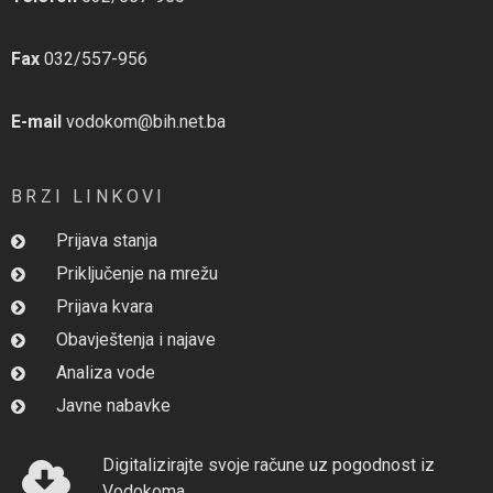
Fax
032/557-956
E-mail
vodokom@bih.net.ba
BRZI LINKOVI
Prijava stanja
Priključenje na mrežu
Prijava kvara
Obavještenja i najave
Analiza vode
Javne nabavke
Digitalizirajte svoje račune uz pogodnost iz
Vodokoma