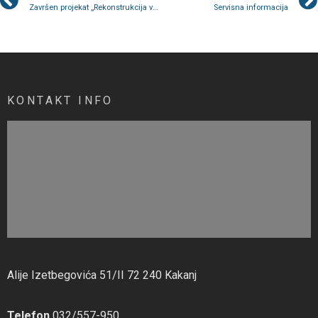
Završen projekat „Rekonstrukcija vodovoda Ponijeri II“
Servisna informacija
KONTAKT INFO
Alije Izetbegovića 51/II 72 240 Kakanj
Telefon
032/557-950