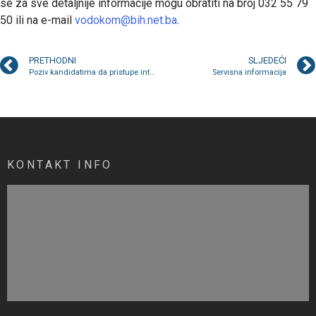
se za sve detaljnije informacije mogu obratiti na broj 032 55 79
50 ili na e-mail
vodokom@bih.net.ba
.
PRETHODNI
SLJEDEĆI
Poziv kandidatima da pristupe intervjuu; Lista bodovanja radnog iskustva kandidata
Servisna informacija
KONTAKT INFO