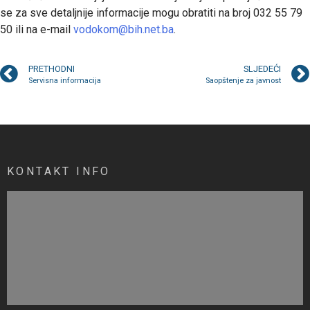
se za sve detaljnije informacije mogu obratiti na broj 032 55 79
50 ili na e-mail
vodokom@bih.net.ba
.
PRETHODNI
SLJEDEĆI
Servisna informacija
Saopštenje za javnost
KONTAKT INFO