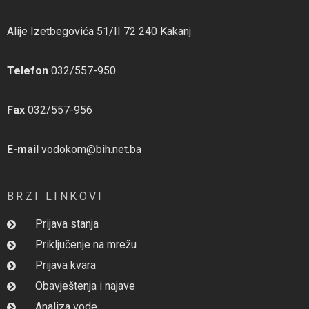
Alije Izetbegovića 51/II 72 240 Kakanj
Telefon
032/557-950
Fax
032/557-956
E-mail
vodokom@bih.net.ba
BRZI LINKOVI
Prijava stanja
Priključenje na mrežu
Prijava kvara
Obavještenja i najave
Analiza vode