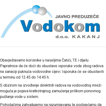
Obavještavamo korisnike u naseljima Čatići, TE i dijelu
Papratnice da će doći do obustave isporuke vode zbog radova
na sanaciji puknuća vodovodne cijevi. Isporuka će se obustaviti
u terminu od 12.45 do 14.45 h.
S obzirom na izvođenje direktnih radova na vodovodnoj mreži
moguća je pojava kratkotrajnog zamućenja prilikom ponovnog
puštanja vode u sistem.
Potrošačima zahvaljujemo na razumijevanju te podsjećamo da