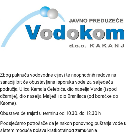
Zbog puknuća vodovodne cijevi te neophodnih radova na
sanaciji bit će obustavljena isporuka vode za seljedeća
područja: Ulica Kemala Ćelebića, dio naselja Varda (ispod
džamije), dio naselja Malješ i dio Branilaca (od boračke do
Kaome).
Obustava će trajati u terminu od 10.30. do 12.30 h.
Podsjećamo potrošače da je nakon ponovnog puštanja vode u
sistem moguća pojava kratkotrajnog zamućenja.