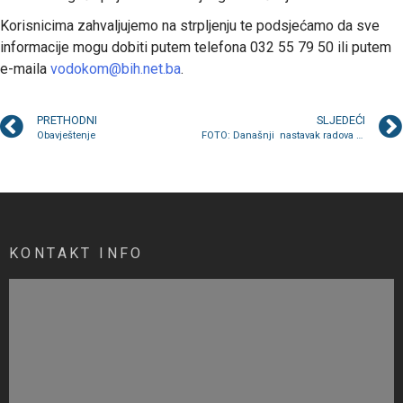
Korisnicima zahvaljujemo na strpljenju te podsjećamo da sve
informacije mogu dobiti putem telefona 032 55 79 50 ili putem
e-maila
vodokom@bih.net.ba
.
PRETHODNI
SLJEDEĆI
Obavještenje
FOTO: Današnji nastavak radova na uređenju zelenih površina
KONTAKT INFO