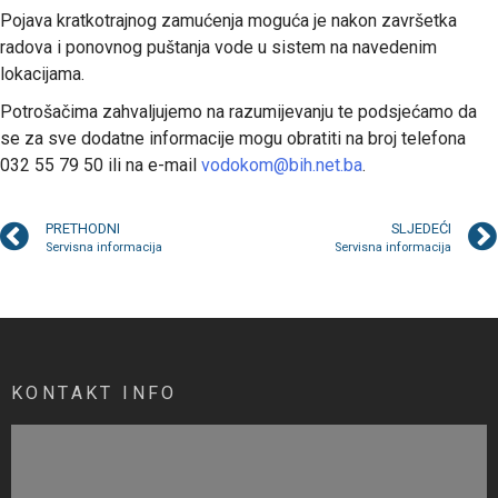
Pojava kratkotrajnog zamućenja moguća je nakon završetka
radova i ponovnog puštanja vode u sistem na navedenim
lokacijama.
Potrošačima zahvaljujemo na razumijevanju te podsjećamo da
se za sve dodatne informacije mogu obratiti na broj telefona
032 55 79 50 ili na e-mail
vodokom@bih.net.ba
.
PRETHODNI
SLJEDEĆI
Servisna informacija
Servisna informacija
KONTAKT INFO