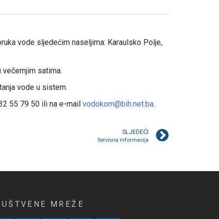
ruka vode sljedećim naseljima: Karaulsko Polje,
 večernjim satima.
anja vode u sistem.
32 55 79 50 ili na e-mail
vodokom@bih.net.ba
.
SLJEDEĆI
Servisna informacija
RUŠTVENE MREŽE