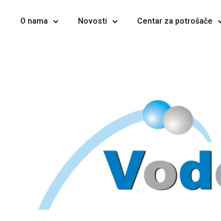
a
O nama
Novosti
Centar za potrošače