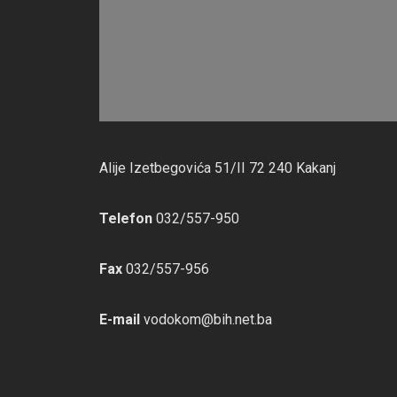
Alije Izetbegovića 51/II 72 240 Kakanj
Telefon
032/557-950
Fax
032/557-956
E-mail
vodokom@bih.net.ba