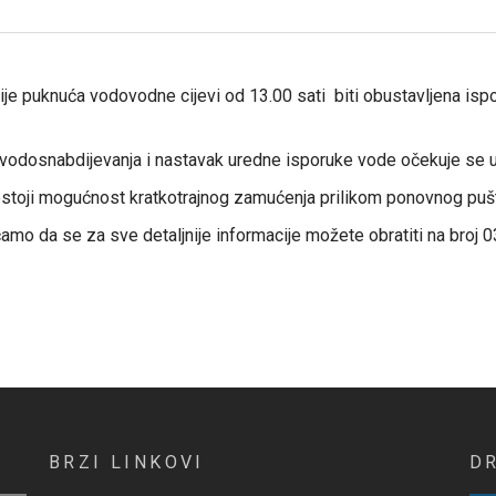
e puknuća vodovodne cijevi od 13.00 sati biti obustavljena ispo
 vodosnabdijevanja i nastavak uredne isporuke vode očekuje se u
stoji mogućnost kratkotrajnog zamućenja prilikom ponovnog pušt
amo da se za sve detaljnije informacije možete obratiti na broj 0
BRZI LINKOVI
D