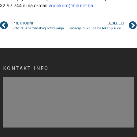
32 97 744 ili na e-mail
vodokom@bih.net.ba
.
PRETHODNI
SLJEDEĆI
Foto: Služba zimskog održavanja saobraćajnica 26.12.2024.g
Sanacija puknuća na lokaciji u centru grada završena jutros u tri sata
KONTAKT INFO