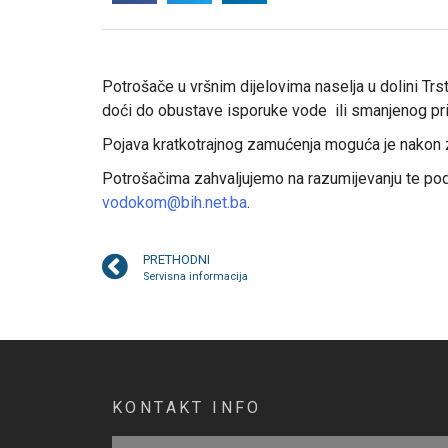
Potrošače u vršnim dijelovima naselja u dolini T
doći do obustave isporuke vode ili smanjenog prit
Pojava kratkotrajnog zamućenja moguća je nakon 
Potrošačima zahvaljujemo na razumijevanju te pod
vodokom@bih.net.ba
.
PRETHODNI
Servisna informacija
KONTAKT INFO