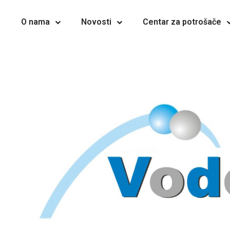
a
O nama
Novosti
Centar za potrošače