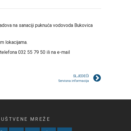
 radova na sanaciji puknuća vodovoda Bukovica
m lokacijama.
elefona 032 55 79 50 ili na e-mail
SLJEDEĆI
Servisna informacija
RUŠTVENE MREŽE