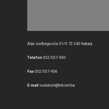
Alije Izetbegovića 51/II 72 240 Kakanj
Telefon
032/557-950
Fax
032/557-956
E-mail
vodokom@bih.net.ba