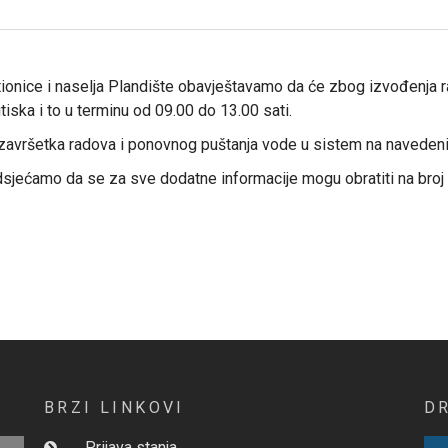
rstionice i naselja Plandište obavještavamo da će zbog izvođenja
iska i to u terminu od 09.00 do 13.00 sati.
završetka radova i ponovnog puštanja vode u sistem na navedeni
sjećamo da se za sve dodatne informacije mogu obratiti na broj t
BRZI LINKOVI
D
Prijava stanja