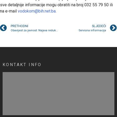
sve detaljnije informacije mogu obratiti na broj 032 55 79 50 ili
na e-mail
vodokom@bih.net.ba
.
PRETHODNI
SLJEDEĆI
Obavijest za javnost: Najava redukcije u isporuci vode iz gradske vodovodne mreže u Kaknju
Servisna informacija
KONTAKT INFO