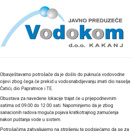
Obavještavamo potrošače da je došlo do puknuća vodovodne
cijevi zbog čega će prekid u vodosnabdijevanju imati dio naselja
Čatići, dio Papratnice i TE.
Obustava za navedene lokacije trajat će u prijepodnevnim
satima od 09.00 do 12.00 sati. Napominjemo da je zbog
sanacionih radova moguća pojava kratkotrajnog zamućenja
nakon puštanja vode u sistem.
Potrošačima zahvaljujemo na strpljenju te podsjećamo da se za