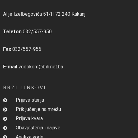
Alije Izetbegovića 51/II 72 240 Kakanj
Telefon
032/557-950
Fax
032/557-956
E-mail
vodokom@bih.net.ba
BRZI LINKOVI
Prijava stanja
Priključenje na mrežu
Prijava kvara
Obavještenja i najave
Analiza vode