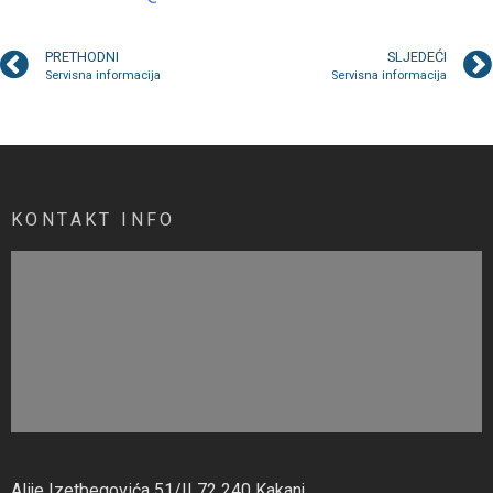
PRETHODNI
SLJEDEĆI
Servisna informacija
Servisna informacija
KONTAKT INFO
Alije Izetbegovića 51/II 72 240 Kakanj