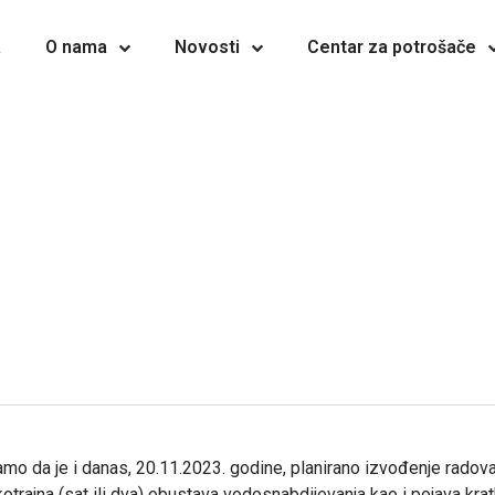
a
O nama
Novosti
Centar za potrošače
amo da je i danas, 20.11.2023. godine, planirano izvođenje radov
trajna (sat ili dva) obustava vodosnabdijevanja kao i pojava kr