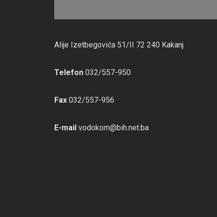
Alije Izetbegovića 51/II 72 240 Kakanj
Telefon
032/557-950
Fax
032/557-956
E-mail
vodokom@bih.net.ba