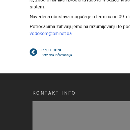
sistem.
Navedena obustava moguća je u terminu od 09. do
Potrošačima zahvaljujemo na razumijevanju te pod
vodokom@bih.net.ba
.
PRETHODNI
Servisna informacija
KONTAKT INFO