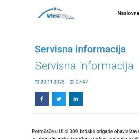
Naslovn
Servisna informacija
Servisna informacija
20.11.2023
07:47
Potrošače u Ulici 309. brdske brigade obavještav
je, zbog dinamike izvođenja radova, moguća kratko