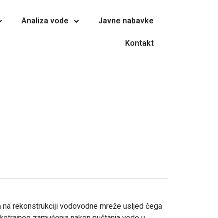
Analiza vode
Javne nabavke
Kontakt
a na rekonstrukciji vodovodne mreže usljed čega
atkotrajnog zamućenja nakon puštanja vode u