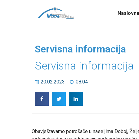
Naslovn
Servisna informacija
Servisna informacija
20.02.2023
08:04
Obavještavamo potrošače u naseljima Doboj, Želje
redovnih radova na održavanju vodovodne mreže.