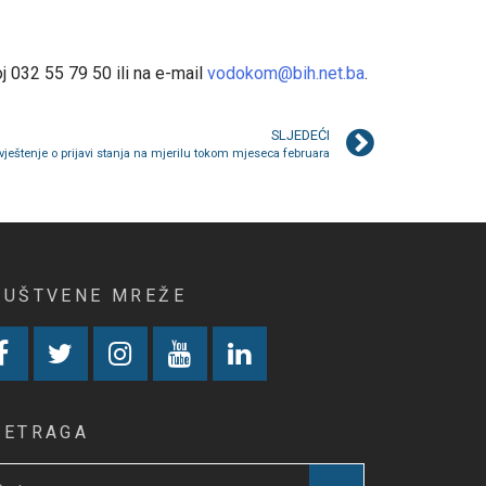
j 032 55 79 50 ili na e-mail
vodokom@bih.net.ba
.
SLJEDEĆI
ještenje o prijavi stanja na mjerilu tokom mjeseca februara
RUŠTVENE MREŽE
RETRAGA