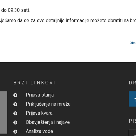
 do 09.30 sati.
jećamo da se za sve detaljnije informacije možete obratiti na bro
Obav
BRZI LINKOVI
D
Prijava stanja
Priključenje na mrežu
Prijava kvara
P
Obavještenja i najave
Analiza vode