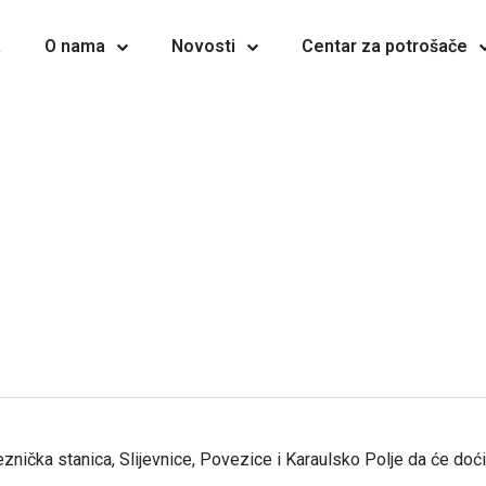
a
O nama
Novosti
Centar za potrošače
znička stanica, Slijevnice, Povezice i Karaulsko Polje da će d