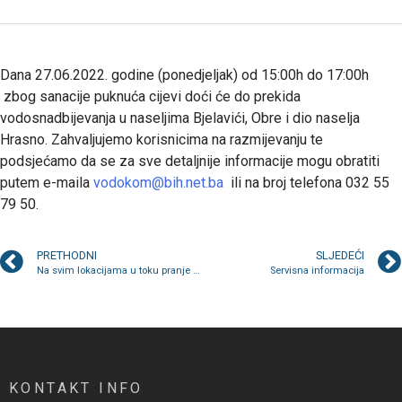
Dana 27.06.2022. godine (ponedjeljak) od 15:00h do 17:00h
zbog sanacije puknuća cijevi doći će do prekida
vodosnadbijevanja u naseljima Bjelavići, Obre i dio naselja
Hrasno. Zahvaljujemo korisnicima na razmijevanju te
podsjećamo da se za sve detaljnije informacije mogu obratiti
putem e-maila
vodokom@bih.net.ba
ili na broj telefona 032 55
79 50.
PRETHODNI
SLJEDEĆI
Na svim lokacijama u toku pranje polu-podzemnih i podzemnih kontejnera
Servisna informacija
KONTAKT INFO