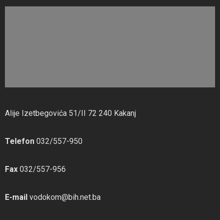
Alije Izetbegovića 51/II 72 240 Kakanj
Telefon
032/557-950
Fax
032/557-956
E-mail
vodokom@bih.net.ba