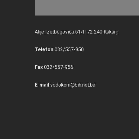
Alije Izetbegovića 51/II 72 240 Kakanj
Telefon
032/557-950
Fax
032/557-956
E-mail
vodokom@bih.net.ba