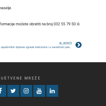
naselje.
ormacije možete obratiti na broj 032 55 79 50 ili
SLJEDEĆI
UPRAVITELJ: Aktivnosti u okviru održavanja zajedničkih dijelova zgrada intenzivne i u narednom periodu
RUŠTVENE MREŽE