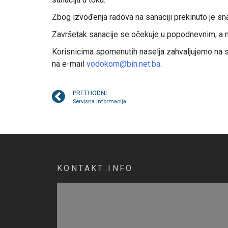
Zbog izvođenja radova na sanaciji prekinuto je sna
Završetak sanacije se očekuje u popodnevnim, a n
Korisnicima spomenutih naselja zahvaljujemo na str
na e-mail
vodokom@bih.net.ba
.
PRETHODNI
Servisna informacija
KONTAKT INFO