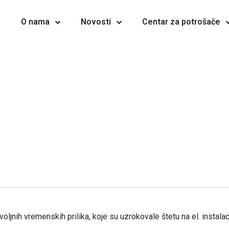
a
O nama
Novosti
Centar za potrošače
ljnih vremenskih prilika, koje su uzrokovale štetu na el. instalac