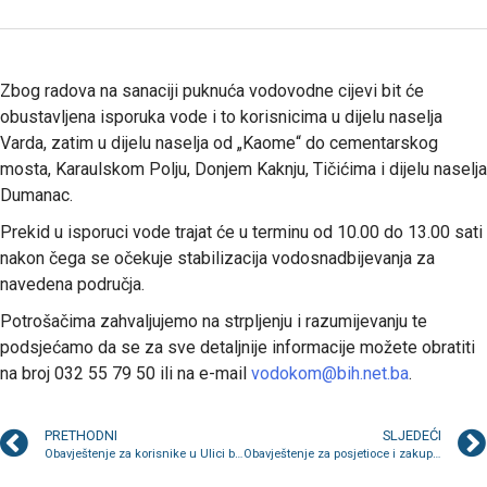
Zbog radova na sanaciji puknuća vodovodne cijevi bit će
obustavljena isporuka vode i to korisnicima u dijelu naselja
Varda, zatim u dijelu naselja od „Kaome“ do cementarskog
mosta, Karaulskom Polju, Donjem Kaknju, Tičićima i dijelu naselja
Dumanac.
Prekid u isporuci vode trajat će u terminu od 10.00 do 13.00 sati
nakon čega se očekuje stabilizacija vodosnadbijevanja za
navedena područja.
Potrošačima zahvaljujemo na strpljenju i razumijevanju te
podsjećamo da se za sve detaljnije informacije možete obratiti
na broj 032 55 79 50 ili na e-mail
vodokom@bih.net.ba
.
PRETHODNI
SLJEDEĆI
Obavještenje za korisnike u Ulici branilaca
Obavještenje za posjetioce i zakupce na zelenoj i robnoj pijaci