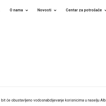
a
O nama
Novosti
Centar za potrošače
bit će obustavljeno vodosnabdijevanje korisnicima u naselju Alba