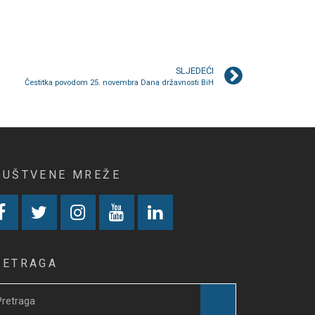
SLJEDEĆI
Čestitka povodom 25. novembra Dana državnosti BiH
RUŠTVENE MREŽE
RETRAGA