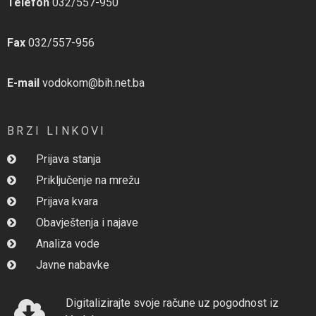
Telefon
032/557-950
Fax
032/557-956
E-mail
vodokom@bih.net.ba
BRZI LINKOVI
Prijava stanja
Priključenje na mrežu
Prijava kvara
Obavještenja i najave
Analiza vode
Javne nabavke
Digitalizirajte svoje račune uz pogodnost iz