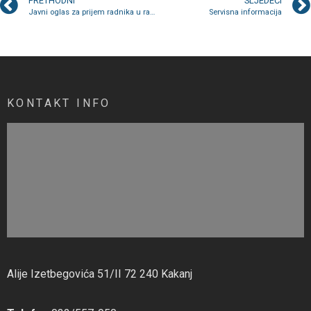
PRETHODNI
SLJEDEĆI
Javni oglas za prijem radnika u radni odnos na određeno vrijeme
Servisna informacija
KONTAKT INFO
Alije Izetbegovića 51/II 72 240 Kakanj