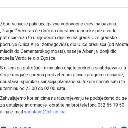
Zbog sanacije puknuća glavne vodovodne cijevi na bazenu
„Dragići“ večeras će doći do obustave isporuke pitke vode
potrošačima i to u sljedećim dijelovima grada: Uže gradsko
područje (Ulica Alije Izetbegovića), dio Ulice branilaca (od Mosta
mladih do Cementarskog mosta), naselje Albanija, donji dio
naselja Varda te dio Zgošće.
S ciljem da potrošači minimalno osjete prekid u snabdijevanju, a
što je moguće i prema predviđenom planu i programu sanacije,
obustava isporuke i sanacija planirane su tokom noćnih sati i to
u terminu od 23.00 do 02.00 sata.
Zahvaljujemo korisnicima na razumijevanju te podsjećamo da se
za detaljnije informacije obratite na broj telefona 032 55 79 50
ili na e-mail
vodokom@bih.net.ba
.