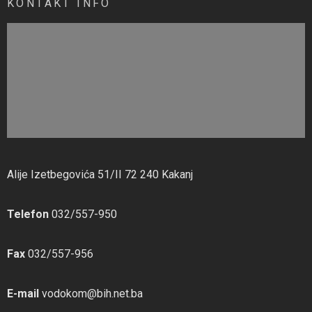
KONTAKT INFO
Alije Izetbegovića 51/II 72 240 Kakanj
Telefon
032/557-950
Fax
032/557-956
E-mail
vodokom@bih.net.ba