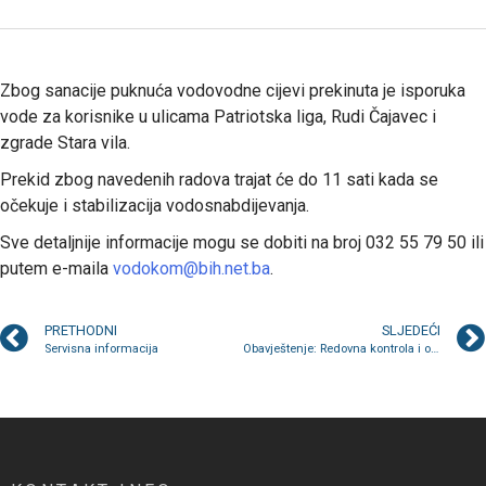
Zbog sanacije puknuća vodovodne cijevi prekinuta je isporuka
vode za korisnike u ulicama Patriotska liga, Rudi Čajavec i
zgrade Stara vila.
Prekid zbog navedenih radova trajat će do 11 sati kada se
očekuje i stabilizacija vodosnabdijevanja.
Sve detaljnije informacije mogu se dobiti na broj 032 55 79 50 ili
putem e-maila
vodokom@bih.net.ba
.
PRETHODNI
SLJEDEĆI
Servisna informacija
Obavještenje: Redovna kontrola i očitanje mjerila u stanovima