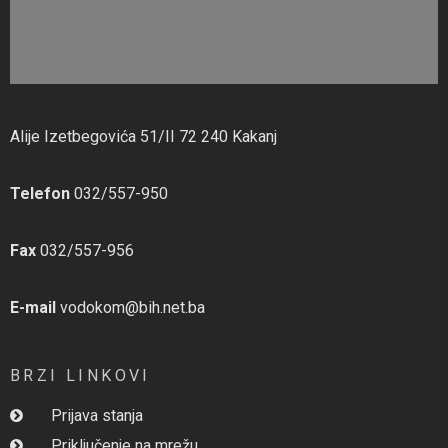
Alije Izetbegovića 51/II 72 240 Kakanj
Telefon
032/557-950
Fax
032/557-956
E-mail
vodokom@bih.net.ba
BRZI LINKOVI
Prijava stanja
Priključenje na mrežu