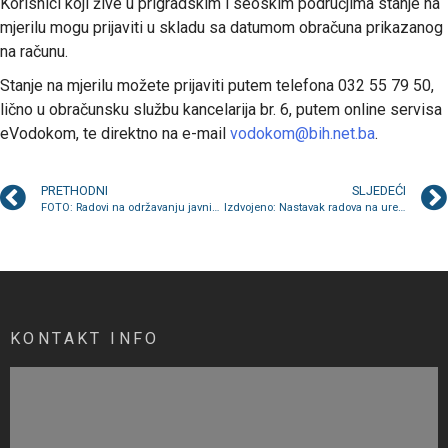
Korisnici koji žive u prigradskim i seoskim područjima stanje na
mjerilu mogu prijaviti u skladu sa datumom obračuna prikazanog
na računu.
Stanje na mjerilu možete prijaviti putem telefona 032 55 79 50,
lično u obračunsku službu kancelarija br. 6, putem online servisa
eVodokom, te direktno na e-mail
vodokom@bih.net.ba
.
PRETHODNI
SLJEDEĆI
FOTO: Radovi na održavanju javnih zelenih površina
Izdvojeno: Nastavak radova na uređenju javnih zelenih površina
KONTAKT INFO