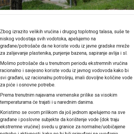
Zbog izrazito velikih vrućina i drugog toplotnog talasa, suše te
niskog vodostaja svih vodotoka, apelujemo na
građane/potrošače da ne koriste vodu iz javne gradske mreže
za zalijevanje plastenika, punjenje bazena, sapiranje avlija i sl.
Molimo potrošače da u trenutnom periodu ekstremnih vrućina
racionalno i savjesno koriste vodu iz javnog vodovoda kako bi
svi građani, uz racionalnu potrošnju, imali dovoljne količine vode
za piće i osnovne potrebe.
Prema trenutnim najavama vremenske prilike sa visokim
temperaturama će trajati i u narednim danima.
Koristimo se ovom prilikom da još jednom apelujemo na sve
građane i poslovne subjekte da korištenje vode (dok traju
ekstremne vrućine) svedu u granice za normalne/uobičajene
potrebe i aktivnosti, kako ne bi bili prinuđeni na uvođenje