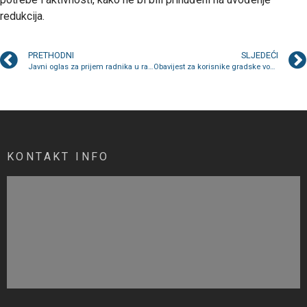
redukcija.
PRETHODNI
SLJEDEĆI
Javni oglas za prijem radnika u radni odnos na određeno radno vrijeme
Obavijest za korisnike gradske vodovodne mreže na Plandištu
KONTAKT INFO