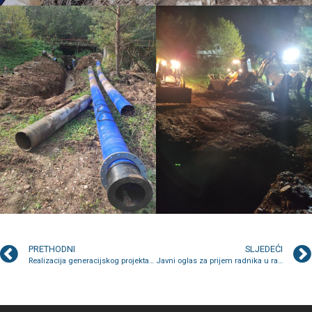
PRETHODNI
SLJEDEĆI
Realizacija generacijskog projekta na lokalitetu Bukovica počinje danas
Javni oglas za prijem radnika u radni odnos na neodređeno radno vrijeme uz uslov probnog rada