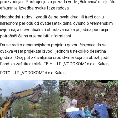
proizvodnja u Postrojenju za preradu vode „Bukovica“ u cilju što
efikasnije izvedbe svake faze radova.
Neophodni radovi izvodit će se svaki drugi ili treći dan u
narednom periodu od dvadesetak dana, ovisno o vremenskim
uvjetima, a o eventualnim obustavama za pojedina područja
potrošači će na vrijeme biti informisani.
Da se radi o generacijskom projektu govori činjenica da se
ovakva vrsta projekata izvodi jednom u nekoliko desetina
godina. Ovaj put zahvaljujući sredstvima koja su obezbijedili
Fond za zaštitu okoliša FBiH i J.P. „VODOKOM“ d.o.o. Kakanj.
FOTO: J.P. „VODOKOM“ d.o.o Kakanj