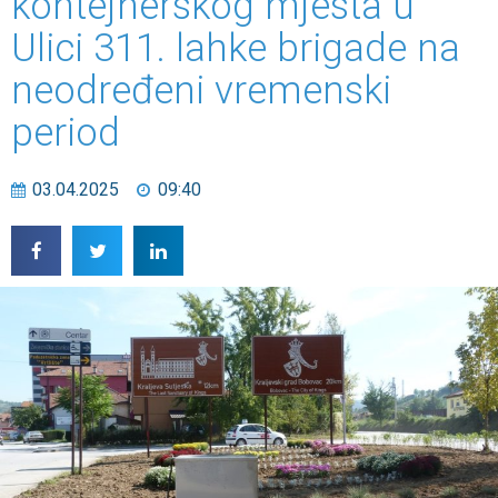
kontejnerskog mjesta u
Ulici 311. lahke brigade na
neodređeni vremenski
period
03.04.2025
09:40