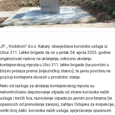
JP „ Vodokom“ d.o.o. Kakanj obavještava korisnike usluga iz
Ulice 311. Lahke brigade da će u petak 04. aprila 2025. godine
organizovati radove na uklanjanju, odnosno ukidanju
kontejnerskog mjesta u Ulici 311. lahke brigade (na površini u
blizini prelaza prema željezničkoj stanici), te javnu površinu na
poziciji kontejnera dovesti u prvobitno stanje.
Neki od razloga za ukidanje kontejnerskog mjesta su:
nekontrolisano deponovanje otpada od strane korisnika naših
usluga i trećih lica, raznošenje otpada po javnim površinama (te
opasnosti od prenošenja zaraze), zahtjev Odsjeka za inspekcije,
veliki broj žalbi korisnika naših usluga, sprječavanje opasnosti