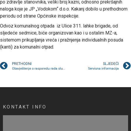
po zdravlje stanovnika, veliki broj kazni, odnosno prekršajnih
naloga koje je JP „Vodokom“ d.o.o. Kakanj dobilo u prethodnom
periodu od strane Općinske inspekcije.
Odvoz komunalnog otpada iz Ulice 311. lahke brigade, od
sljedeće sedmice, biće organizovan kao i u ostalim MZ-a,
sistemom prikupljanja vreća i pražnjenja individualnih posuda
(kanti) za komunalni otpad.
PRETHODNI
SLJEDEĆI
Obavještenje o rasporedu rada službi u ponedjeljak 31. marta
Servisna informacija
KONTAKT INFO