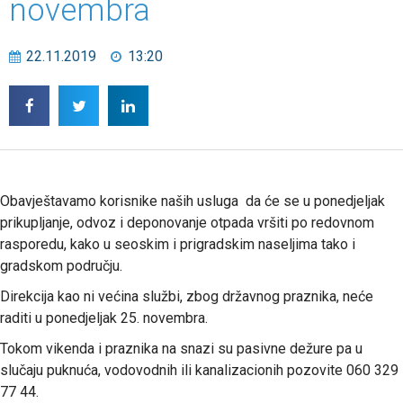
novembra
22.11.2019
13:20
Obavještavamo korisnike naših usluga da će se u ponedjeljak
prikupljanje, odvoz i deponovanje otpada vršiti po redovnom
rasporedu, kako u seoskim i prigradskim naseljima tako i
gradskom području.
Direkcija kao ni većina službi, zbog državnog praznika, neće
raditi u ponedjeljak 25. novembra.
Tokom vikenda i praznika na snazi su pasivne dežure pa u
slučaju puknuća, vodovodnih ili kanalizacionih pozovite 060 329
77 44.