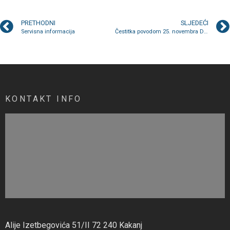
PRETHODNI
SLJEDEĆI
Servisna informacija
Čestitka povodom 25. novembra Dana državnosti Bosne i Hercegovine
KONTAKT INFO
Alije Izetbegovića 51/II 72 240 Kakanj