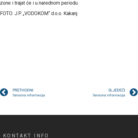
zone i trajat će i u narednom periodu.
FOTO: J.P. „VODOKOM“ d.o.o. Kakanj
PRETHODNI
SLJEDEĆI
Servisna informacija
Servisna informacija
KONTAKT INFO