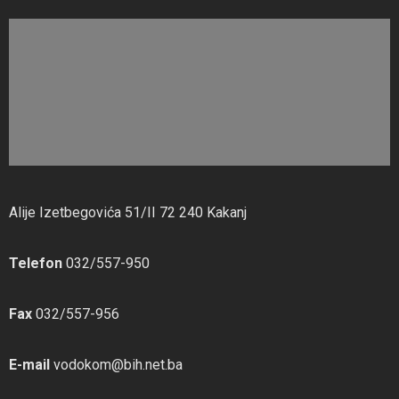
Alije Izetbegovića 51/II 72 240 Kakanj
Telefon
032/557-950
Fax
032/557-956
E-mail
vodokom@bih.net.ba