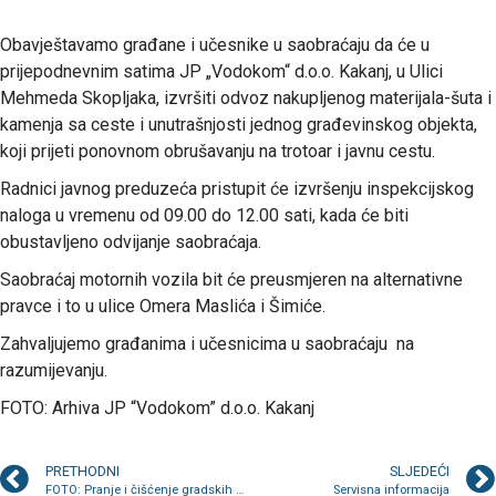
Obavještavamo građane i učesnike u saobraćaju da će u
prijepodnevnim satima JP „Vodokom“ d.o.o. Kakanj, u Ulici
Mehmeda Skopljaka, izvršiti odvoz nakupljenog materijala-šuta i
kamenja sa ceste i unutrašnjosti jednog građevinskog objekta,
koji prijeti ponovnom obrušavanju na trotoar i javnu cestu.
Radnici javnog preduzeća pristupit će izvršenju inspekcijskog
naloga u vremenu od 09.00 do 12.00 sati, kada će biti
obustavljeno odvijanje saobraćaja.
Saobraćaj motornih vozila bit će preusmjeren na alternativne
pravce i to u ulice Omera Maslića i Šimiće.
Zahvaljujemo građanima i učesnicima u saobraćaju na
razumijevanju.
FOTO: Arhiva JP “Vodokom” d.o.o. Kakanj
PRETHODNI
SLJEDEĆI
FOTO: Pranje i čišćenje gradskih ulica
Servisna informacija