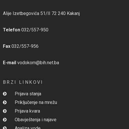
Alije Izetbegovića 51/II 72 240 Kakanj
Telefon
032/557-950
Fax
032/557-956
E-mail
vodokom@bih.net.ba
BRZI LINKOVI
Prijava stanja
Priključenje na mrežu
Prijava kvara
Obavještenja i najave
Analiza vode