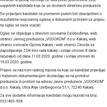
uspješnih kandidata koja će se dostaviti direktoru preduzeća.
Svi prijavljeni kandidati će pismenim putem biti obaviješteni o
rezultatima raspisanog oglasa, a dokumenti priloženi uz prijavu
na oglas se neće vraćati.
Oglas se objavljuje u dnevnim novinama Oslobođenje, web
stranici Javnog preduzeća „VODOKOM“ d.o.o. Kakanj, web
stranici osnivača-Općine Kakanj i web stranici Zavoda za
zapošljavanje ZDK biro rada kakanj i ostaje otvoren 8 dana
računajući od dana 11.03.2020. godine i ostaje otvoren do
19.03.2020. godine.
Prijave sa nazivom radnog mjesta na koje se kandidat prijavljuje
i traženom dokumentacijom dostavljaju se na protokol
preduzeća ili poštom na adresu Javno preduzeće „VODOKOM“
d.o.o. Kakanj, Ulica Alije Izetbegovića 51/I, 72240 Kakanj.
Za sve dodatne informacije kandidati mogu nazvati na broj:
032/465-928.