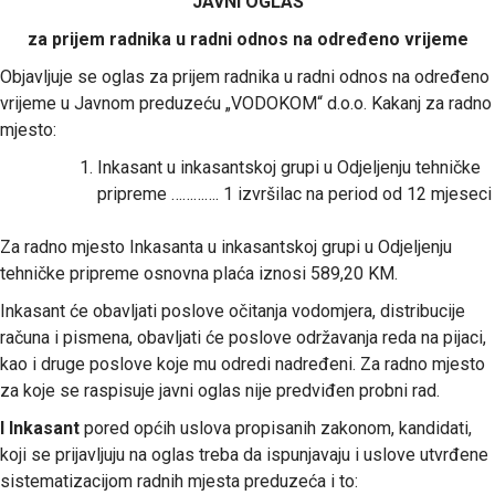
JAVNI OGLAS
za prijem radnika u radni odnos na određeno vrijeme
Objavljuje se oglas za prijem radnika u radni odnos na određeno
vrijeme u Javnom preduzeću „VODOKOM“ d.o.o. Kakanj za radno
mjesto:
Inkasant u inkasantskoj grupi u Odjeljenju tehničke
pripreme …………. 1 izvršilac na period od 12 mjeseci
Za radno mjesto Inkasanta u inkasantskoj grupi u Odjeljenju
tehničke pripreme osnovna plaća iznosi 589,20 KM.
Inkasant će obavljati poslove očitanja vodomjera, distribucije
računa i pismena, obavljati će poslove održavanja reda na pijaci,
kao i druge poslove koje mu odredi nadređeni. Za radno mjesto
za koje se raspisuje javni oglas nije predviđen probni rad.
I Inkasant
pored općih uslova propisanih zakonom, kandidati,
koji se prijavljuju na oglas treba da ispunjavaju i uslove utvrđene
sistematizacijom radnih mjesta preduzeća i to: