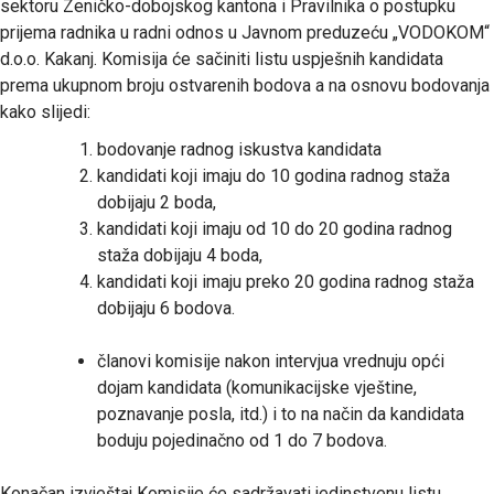
sektoru Zeničko-dobojskog kantona i Pravilnika o postupku
prijema radnika u radni odnos u Javnom preduzeću „VODOKOM“
d.o.o. Kakanj. Komisija će sačiniti listu uspješnih kandidata
prema ukupnom broju ostvarenih bodova a na osnovu bodovanja
kako slijedi:
bodovanje radnog iskustva kandidata
kandidati koji imaju do 10 godina radnog staža
dobijaju 2 boda,
kandidati koji imaju od 10 do 20 godina radnog
staža dobijaju 4 boda,
kandidati koji imaju preko 20 godina radnog staža
dobijaju 6 bodova.
članovi komisije nakon intervjua vrednuju opći
dojam kandidata (komunikacijske vještine,
poznavanje posla, itd.) i to na način da kandidata
boduju pojedinačno od 1 do 7 bodova.
Konačan izvještaj Komisije će sadržavati jedinstvenu listu