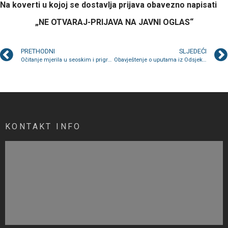
Na koverti u kojoj se dostavlja prijava obavezno napisati
„NE OTVARAJ-PRIJAVA NA JAVNI OGLAS“
PRETHODNI
SLJEDEĆI
Očitanje mjerila u seoskim i prigradskim naseljima počinje 11. marta
Obavještenje o uputama iz Odsjeka za inspekcije Općine Kakanj
KONTAKT INFO