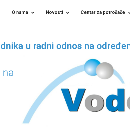
a
O nama
Novosti
Centar za potrošače
radnika u radni odnos na određe
 na