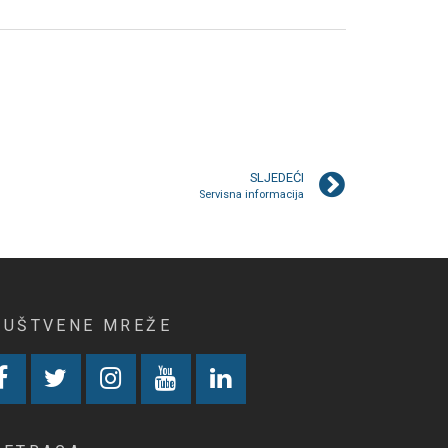
SLJEDEĆI
Servisna informacija
RUŠTVENE MREŽE