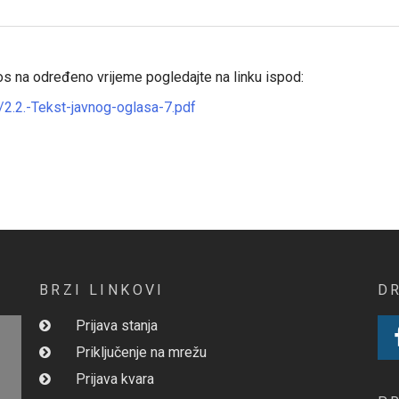
os na određeno vrijeme pogledajte na linku ispod:
2.2.-Tekst-javnog-oglasa-7.pdf
BRZI LINKOVI
D
Prijava stanja
Priključenje na mrežu
Prijava kvara