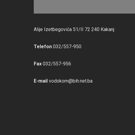
Alije Izetbegovića 51/II 72 240 Kakanj
Telefon
032/557-950
Fax
032/557-956
E-mail
vodokom@bih.net.ba