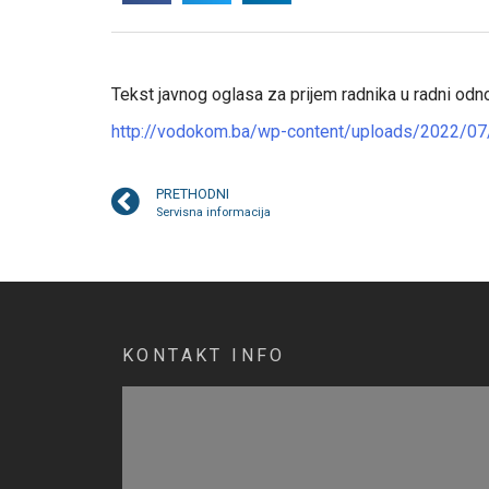
Tekst javnog oglasa za prijem radnika u radni odn
http://vodokom.ba/wp-content/uploads/2022/07/
PRETHODNI
Servisna informacija
KONTAKT INFO