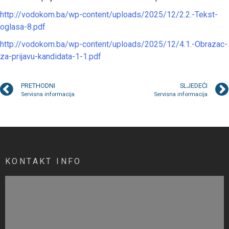
http://vodokom.ba/wp-content/uploads/2025/12/2.2.-Tekst-
oglasa-8.pdf
http://vodokom.ba/wp-content/uploads/2025/12/4.1.-Obrazac-
za-prijavu-kandidata-1-1.pdf
PRETHODNI
SLJEDEĆI
Servisna informacija
Servisna informacija
KONTAKT INFO