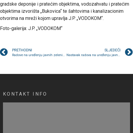
gradske deponije i pratećim objektima, vodozahvatu i pratećim
objektima izvorišta „Bukovica“ te šahtovima i kanalizacionim
otvorima na mreži kojom upravlja J.P. „VODOKOM“.
Foto-galerija: J.P. „VODOKOM“
PRETHODNI
SLJEDEĆI
Radove na uređenju javnih zelenih površina u gradu prekinule kišne padavine
Nastavak radova na uređenju javnih zelenih površina
KONTAKT INFO