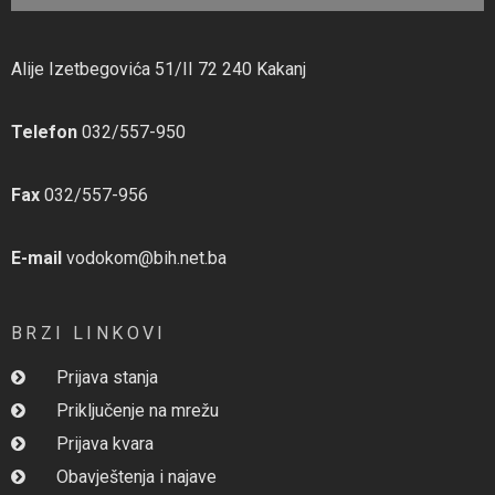
Alije Izetbegovića 51/II 72 240 Kakanj
Telefon
032/557-950
Fax
032/557-956
E-mail
vodokom@bih.net.ba
BRZI LINKOVI
Prijava stanja
Priključenje na mrežu
Prijava kvara
Obavještenja i najave