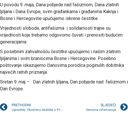
U povodu 9. maja, Dana pobjede nad fašizmom, Dana zlatnih
ljiljana i Dana Evrope, svim građankama i građanima Kaknja i
Bosne i Hercegovine upućujemo iskrene čestitke.
Vrijednosti slobode, antifašizma i solidarnosti trajne su
vrijednosti koje trebamo odgovorno čuvati i prenositi budućim
generacijama.
S posebnim zahvalnošću čestitke upućujemo i našim zlatnim
ljiljanima i svim braniocima Bosne i Hercegovine. Posebno
poštovanje iskazujemo članovima porodica poginulih dobitnika
najvećih ratnih priznanja.
Sretan 9. maj – Dan zlatnih ljiljana, Dan pobjede nad fašizmom i
Dan Evrope.
PRETHODNI
SLJEDEĆI
Upravitelj: Okrečeno stubište u P+3+M
Servisna informacija