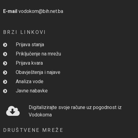
E-mail
vodokom@bih.net.ba
BRZI LINKOVI
Prijava stanja
Priključenje na mrežu
Prijava kvara
Obavještenja i najave
Analiza vode
Javne nabavke
Digitalizirajte svoje račune uz pogodnost iz
Vodokoma
DRUŠTVENE MREŽE