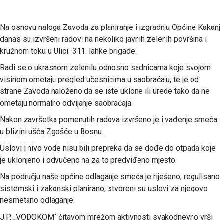
Na osnovu naloga Zavoda za planiranje i izgradnju Općine Kakanj
danas su izvršeni radovi na nekoliko javnih zelenih površina i
kružnom toku u Ulici 311. lahke brigade.
Radi se o ukrasnom zelenilu odnosno sadnicama koje svojom
visinom ometaju pregled učesnicima u saobraćaju, te je od
strane Zavoda naloženo da se iste uklone ili urede tako da ne
ometaju normalno odvijanje saobraćaja.
Nakon završetka pomenutih radova izvršeno je i vađenje smeća
u blizini ušća Zgošće u Bosnu.
Uslovi i nivo vode nisu bili prepreka da se dođe do otpada koje
je uklonjeno i odvučeno na za to predviđeno mjesto.
Na području naše općine odlaganje smeća je riješeno, regulisano
sistemski i zakonski planirano, stvoreni su uslovi za njegovo
nesmetano odlaganje.
J.P. „VODOKOM“ čitavom mrežom aktivnosti svakodnevno vrši