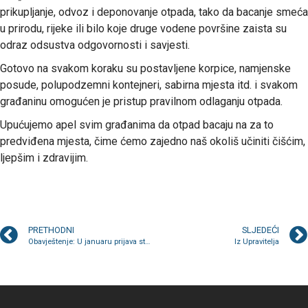
prikupljanje, odvoz i deponovanje otpada, tako da bacanje smeća
u prirodu, rijeke ili bilo koje druge vodene površine zaista su
odraz odsustva odgovornosti i savjesti.
Gotovo na svakom koraku su postavljene korpice, namjenske
posude, polupodzemni kontejneri, sabirna mjesta itd. i svakom
građaninu omogućen je pristup pravilnom odlaganju otpada.
Upućujemo apel svim građanima da otpad bacaju na za to
predviđena mjesta, čime ćemo zajedno naš okoliš učiniti čišćim,
ljepšim i zdravijim.
PRETHODNI
SLJEDEĆI
Obavještenje: U januaru prijava stanja na mjerilu do 24.
Iz Upravitelja