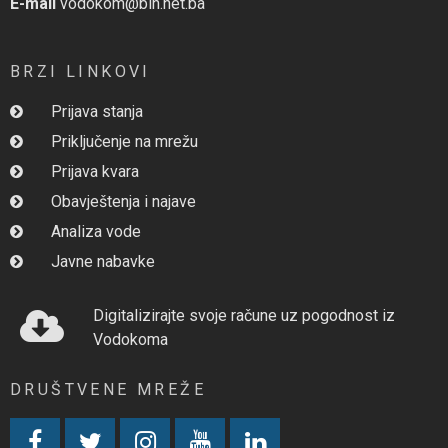
E-mail
vodokom@bih.net.ba
BRZI LINKOVI
Prijava stanja
Priključenje na mrežu
Prijava kvara
Obavještenja i najave
Analiza vode
Javne nabavke
Digitalizirajte svoje račune uz pogodnost iz
Vodokoma
DRUŠTVENE MREŽE