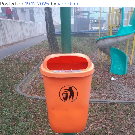
Posted on
19.12.2025
by
vodokom