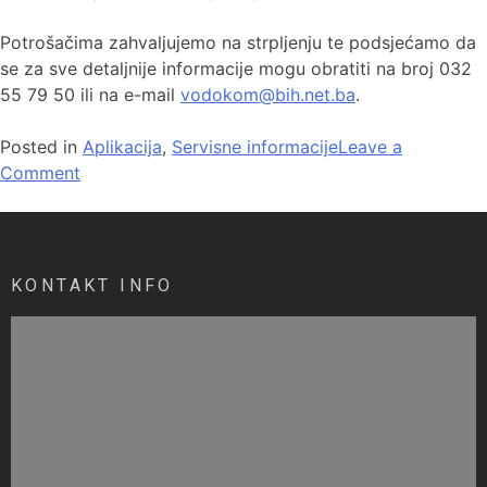
Potrošačima zahvaljujemo na strpljenju te podsjećamo da
se za sve detaljnije informacije mogu obratiti na broj 032
55 79 50 ili na e-mail
vodokom@bih.net.ba
.
Posted in
Aplikacija
,
Servisne informacije
Leave a
Comment
KONTAKT INFO