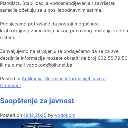
Plandišta. Stabilizacija vodosnabdijevanja i završetak
sanacije očekuju se u poslijepodnevnim satima.
Podsjećamo potrošače da postoji mogućnost
kratkotrajnog zamućenja nakon ponovnog puštanja vode u
sistem.
Zahvaljujemo na strpljenju te podsjećamo da se za sve
detaljnije informacije možete obratiti na broj 032 55 79 50
ili na e-mail vodokom@bih.net.ba.
Posted in
Aplikacija
,
Servisne informacije
Leave a
Comment
Saopštenje za javnost
Posted on
19.12.2025
by
vodokom