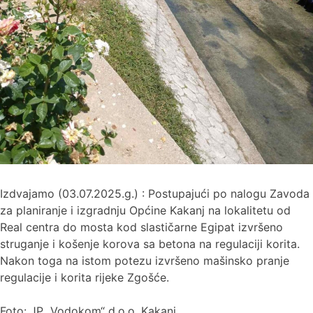
Izdvajamo (03.07.2025.g.) : Postupajući po nalogu Zavoda
za planiranje i izgradnju Općine Kakanj na lokalitetu od
Real centra do mosta kod slastičarne Egipat izvršeno
struganje i košenje korova sa betona na regulaciji korita.
Nakon toga na istom potezu izvršeno mašinsko pranje
regulacije i korita rijeke Zgošće.
Foto: JP „Vodokom“ d.o.o. Kakanj