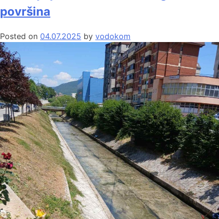
površina
Posted on
04.07.2025
by
vodokom