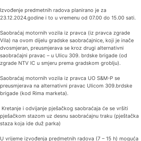
Izvođenje predmetnih radova planirano je za
23.12.2024.godine i to u vremenu od 07.00 do 15.00 sati.
Saobraćaj motornih vozila iz pravca (iz pravca zgrade
Vila) na ovom dijelu gradske saobraćajnice, koji je inače
dvosmjeran, preusmjerava se kroz drugi alternativni
saobraćajni pravac – u Ulicu 309. brdske brigade (od
zgrade NTV IC u smjeru prema gradskom groblju).
Saobraćaj motornih vozila iz pravca UO S&M-P se
preusmjerava na alternativni pravac Ulicom 309.brdske
brigade (kod Rima marketa).
Kretanje i odvijanje pješačkog saobraćaja će se vršiti
pješačkom stazom uz desnu saobraćajnu traku (pještačka
staza koja ide duž parka)
U vrijeme izvođenja predmetnih radova (7 – 15 h) moguća