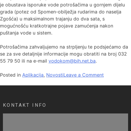
je obustava isporuke vode potrošačima u gornjem dijelu
grada (potez od Spomen-obilježja rudarima do naselja
Zgošća) u maksimalnom trajanju do dva sata, s
mogućnošću kratkotrajne pojave zamućenja nakon
puštanja vode u sistem.
Potrošačima zahvaljujemo na strpljenju te podsjećamo da
se za sve detaljnije informacije mogu obratiti na broj 032
55 79 50 ili na e-mail
vodokom@bih.net.ba
.
Posted in
Aplikacija
,
Novosti
Leave a Comment
KONTAKT INFO