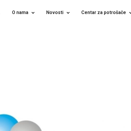
a
O nama
Novosti
Centar za potrošače