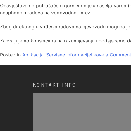
Obavještavamo potrošače u gornjem dijelu naselja Varda (
neophodnih radova na vodovodnoj mreži.
Zbog direktnog izvođenja radova na cjevovodu moguća je 
Zahvaljujemo korisnicima na razumijevanju i podsjećamo da 
Posted in
Aplikacija
,
Servisne informacije
Leave a Commen
KONTAKT INFO