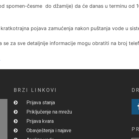
od spomen-česme do džamije) da će danas u terminu od 10.
kratkotrajna pojava zamućenja nakon puštanja vode u sist
se za sve detaljnije informacije mogu obratiti na broj tele
t
BRZI LINKOVI
D
Prijava stanja
Priključenje na mrežu
Prijava kvara
P
Obavještenja i najave