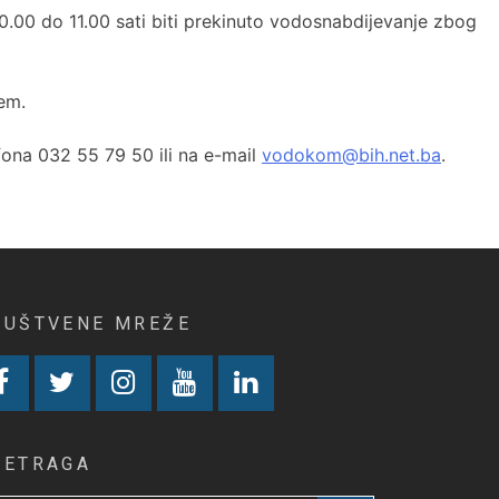
00 do 11.00 sati biti prekinuto vodosnabdijevanje zbog
em.
fona 032 55 79 50 ili na e-mail
vodokom@bih.net.ba
.
RUŠTVENE MREŽE
RETRAGA